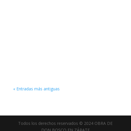
Del lunes 27 al viernes 30 de julio en horario de
14 a 17 horas y en TRES SEDES en simultáneo:
1)_...
« Entradas más antiguas
Todos los derechos reservados © 2024 OBRA DE
DON BOSCO EN ZÁRATE